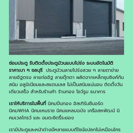
ซ่อมประตู รับติดตั้งประตูม้วนแบบโปร่ง ระบบอัตโนมัติ
ราคาเบา ๆ ชลบุรี
ประตูม้วนลายโปร่งสวย ๆ ลายตาข่าย
ลายอิฐตรง ลายก่ออิฐ ลายตุ๊กตา ผลิตจากเหล็กชุบซิงค์กัน
สนิม อลูมิเนียมและสแตนเลส ไม่เป็นสนิมแน่นอน ติดตั้งวัน
เดียวเสร็จ สำหรับร้านค้า ร้านทอง โชว์รูม ธนาคาร
เราให้บริการในพื้นที่
นิคมปิ่นทอง อิสเทิร์นซีบอร์ด
นิคมWHA นิคมเหมราช นิคมแหลมฉบัง เครือสหพัฒน์ นิ
คมเวลโกรว์ และ อมตะซิตรี้ระยอง
เรามีประตูและหน้าต่างมีหลายแบบดีไซน์แปลกไม่เหมือนใคร