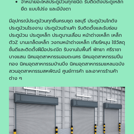
จำหน่ายอะไหล่ประตูม้วนทุกชนิด รับติดตั้งประตูเหล็ก
ยืด แบบโปร่ง และมีบังตา
มีอุปกรณ์ประตูม้วนทุกชิ้นครบชุด ชลบุรี ประตูม้วนโกดัง
ประตูม้วนโรงงาน ประตูม้วนร้านค้า รับติดตั้งและรับซ่อม
ประตูม้วน ประตูเหล็ก ประตูบานเลื่อน หน้าต่างเหล็ก เหล็ก
ตัวZ บานเกล็ดเหล็ก วงกบหน้าต่างเหล็ก เกียร์หมุน ใช้วัสดุ
ชั้นดีและติดตั้งฝีมือประณีต รับงานในพื้นที่ พัทยา ศรีราชา
บางแสน นิคมอุตสาหกรรมอมตะนคร นิคมอุตสาหกรรมปิ่น
ทอง นิคมอุตสาหกรรมบ้านบึง นิคมอุตสาหกรรมแหลมฉบัง
สวนอุตสาหกรรมสหพัฒน์ ศูนย์การค้า และอาคารร้านค้า
ต่าง ๆ